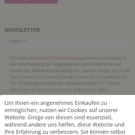
NEWSLETTER
Newsletter Honig
E-MAIL **
Ich habe die
Daten­schutz­erklärung
gelesen und willige in
die Verarbeitung der angegebenen E-Mail-Adresse zum
Zweck des Newsletterversands ein. Zudem willige ich in die
Speicherung und Verarbeitung meiner Nutzungsdaten in
der Empfängerstatistik des Newslettertools ein. Meine
Einwilligung kann ich jederzeit widerrufen. Eine
Abmeldung vom Newsletter ist jederzeit möglich.**
Um Ihnen ein angenehmes Einkaufen zu
ermöglichen, nutzen wir Cookies auf unserer
Abonnieren
Website. Einige von diesen sind essenziell,
** Hierbei handelt es sich um ein Pflichtfeld.
während andere uns helfen, diese Website und
Ihre Erfahrung zu verbessern. Sie können selbst