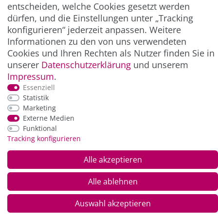
entscheiden, welche Cookies gesetzt werden
ZAHLUNG & VERSAND
dürfen, und die Einstellungen unter „Tracking
konfigurieren“ jederzeit anpassen. Weitere
Informationen zu den von uns verwendeten
Cookies und Ihren Rechten als Nutzer finden Sie in
unserer
Daten­schutz­erklärung
und unserem
Impressum
.
Essenziell
Statistik
Marketing
Externe Medien
*Alle Preise inkl. der gesetzl. MwSt. zzgl.
Service-
Funktional
und Versandkosten
Tracking konfigurieren
© Copyright 2026 Alle Rechte vorbehalten. |
webshop by
Alle akzeptieren
Alle ablehnen
Auswahl akzeptieren