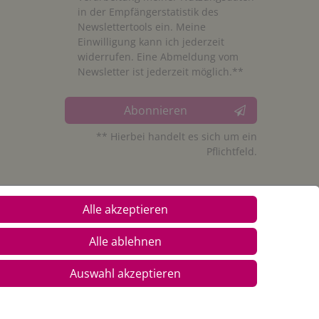
in der Empfängerstatistik des
Newslettertools ein. Meine
Einwilligung kann ich jederzeit
widerrufen. Eine Abmeldung vom
Newsletter ist jederzeit möglich.**
Abonnieren
** Hierbei handelt es sich um ein
Pflichtfeld.
Alle akzeptieren
Alle ablehnen
Auswahl akzeptieren
© Copyright 2026 Alle Rechte vorbehalten. |
webshop by