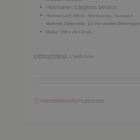
Holzname: Carpinus betulus
Holzherkunft: Mittel-, Nordeuropa, Russland
Material: Seitenteile: 15 mm starkes Birkenspe
Maße: 190 x 40 x 8 cm
Lieferumfang:
1 Seilbrücke
ⓘ Herstellerinformationen