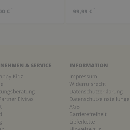
*
*
00 €
99,99 €
NEHMEN & SERVICE
INFORMATION
appy Kidz
Impressum
ge
Widerrufsrecht
htungsberatung
Datenschutzerklärung
artner Elviras
Datenschutzeinstellunge
t
AGB
d
Barrierefreiheit
g
Lieferkette
en
Hinweise zur