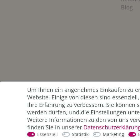
Blog
Um Ihnen ein angenehmes Einkaufen zu erm
ZAHLUNG &
Website. Einige von diesen sind essenziel
VERSAND
Ihre Erfahrung zu verbessern. Sie können s
werden dürfen, und die Einstellungen unter
Weitere Informationen zu den von uns ver
finden Sie in unserer
Daten­schutz­erklärun
Essenziell
Statistik
Marketing
*Alle Preise inkl. der gesetzl. MwSt. zzgl.
Service