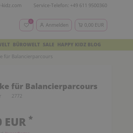
-kidz.com
Service-Telefon: +49 611 9500360
0
Anmelden
0,00 EUR
WELT
BÜROWELT
SALE
HAPPY KIDZ BLOG
ke für Balancierparcours
cke für Balancierparcours
r
2772
*
0 EUR