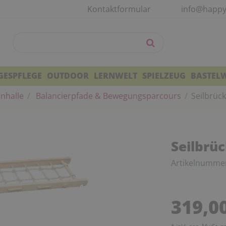
Kontaktformular
info@happy
GESPFLEGE
OUTDOOR
LERNWELT
SPIELZEUG
BASTEL
nhalle
Balancierpfade & Bewegungsparcours
Seilbrüc
Seilbrü
Artikelnumme
319,0