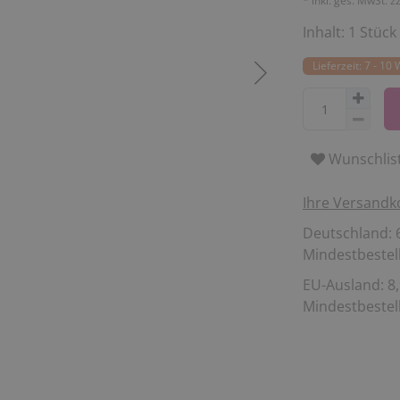
* inkl. ges. MwSt. z
Inhalt:
1
Stück
Lieferzeit: 7 - 10
Wunschlis
Ihre Versandk
Deutschland: 6
Mindestbestell
EU-Ausland: 8,
Mindestbestell