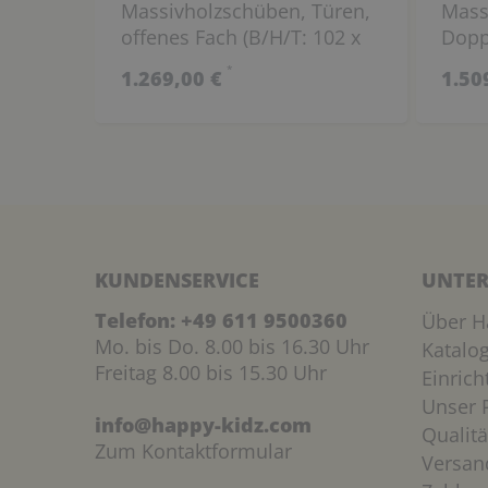
Massivholzschüben, Türen,
Mass
offenes Fach (B/H/T: 102 x
Dopp
160 x 40 cm)
(B/H/
*
1.269,00 €
1.50
KUNDENSERVICE
UNTER
Telefon:
+49 611 9500360
Über H
Mo. bis Do. 8.00 bis 16.30 Uhr
Katalo
Freitag 8.00 bis 15.30 Uhr
Einric
Unser P
info@happy-kidz.com
Qualitä
Zum Kontaktformular
Versan