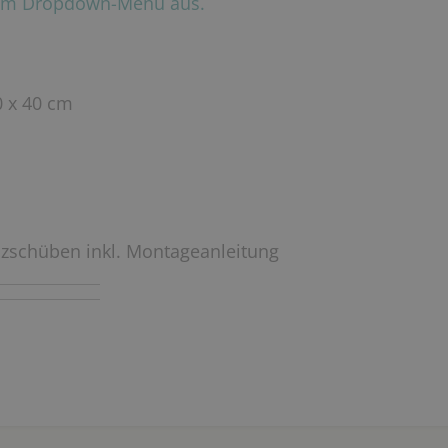
r im Dropdown-Menü aus.
0 x 40 cm
lzschüben inkl. Montageanleitung