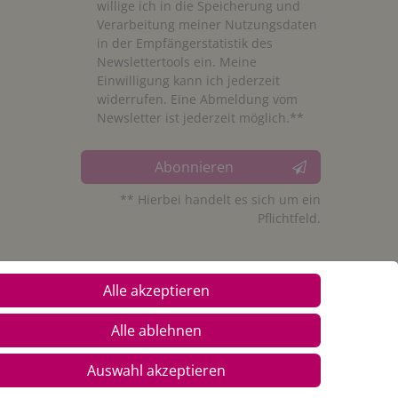
willige ich in die Speicherung und
Verarbeitung meiner Nutzungsdaten
in der Empfängerstatistik des
Newslettertools ein. Meine
Einwilligung kann ich jederzeit
widerrufen. Eine Abmeldung vom
Newsletter ist jederzeit möglich.**
Abonnieren
** Hierbei handelt es sich um ein
Pflichtfeld.
Alle akzeptieren
Alle ablehnen
Auswahl akzeptieren