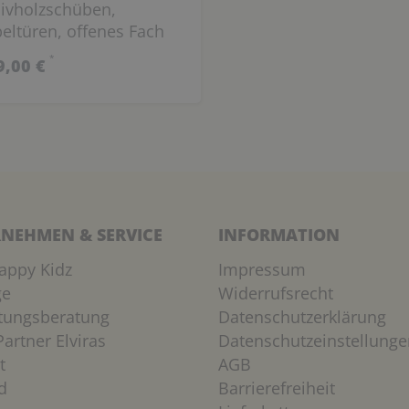
ivholzschüben,
eltüren, offenes Fach
T: 102 x 180 x 40 cm)
*
9,00 €
NEHMEN & SERVICE
INFORMATION
appy Kidz
Impressum
ge
Widerrufsrecht
htungsberatung
Datenschutzerklärung
artner Elviras
Datenschutzeinstellunge
t
AGB
d
Barrierefreiheit