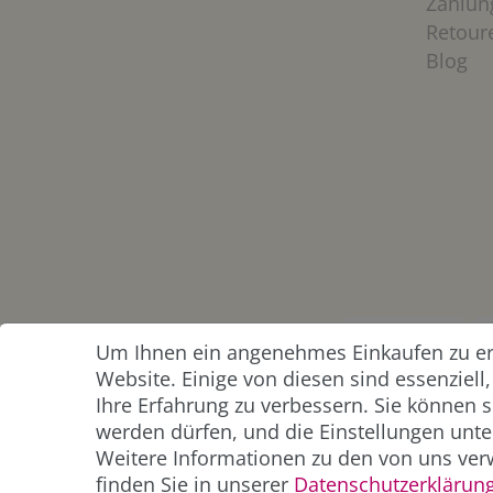
Zahlun
Retour
Blog
Um Ihnen ein angenehmes Einkaufen zu erm
ZAHLUNG &
Website. Einige von diesen sind essenziel
VERSAND
Ihre Erfahrung zu verbessern. Sie können s
werden dürfen, und die Einstellungen unter
Weitere Informationen zu den von uns ver
finden Sie in unserer
Daten­schutz­erklärun