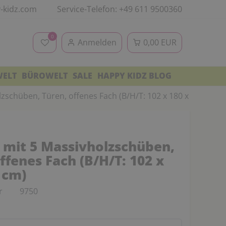
-kidz.com
Service-Telefon: +49 611 9500360
0
Anmelden
0,00 EUR
WELT
BÜROWELT
SALE
HAPPY KIDZ BLOG
zschüben, Türen, offenes Fach (B/H/T: 102 x 180 x 40 cm)
 mit 5 Massivholzschüben,
ffenes Fach (B/H/T: 102 x
 cm)
r
9750