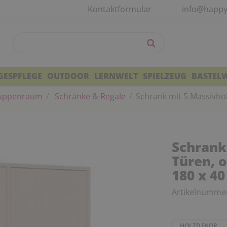
Kontaktformular
info@happy
GESPFLEGE
OUTDOOR
LERNWELT
SPIELZEUG
BASTEL
uppenraum
Schränke & Regale
Schrank mit 5 Massivhol
Schrank
Türen, o
180 x 40
Artikelnumme
HOLZDEKOR