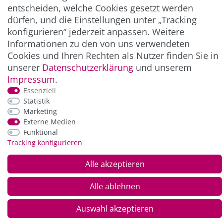
entscheiden, welche Cookies gesetzt werden
ZAHLUNG & VERSAND
dürfen, und die Einstellungen unter „Tracking
konfigurieren“ jederzeit anpassen. Weitere
Informationen zu den von uns verwendeten
Cookies und Ihren Rechten als Nutzer finden Sie in
unserer
Daten­schutz­erklärung
und unserem
Impressum
.
Essenziell
Statistik
Marketing
*Alle Preise inkl. der gesetzl. MwSt. zzgl.
Service-
Externe Medien
und Versandkosten
Funktional
Tracking konfigurieren
© Copyright 2026 Alle Rechte vorbehalten. |
webshop by
Alle akzeptieren
Alle ablehnen
Auswahl akzeptieren