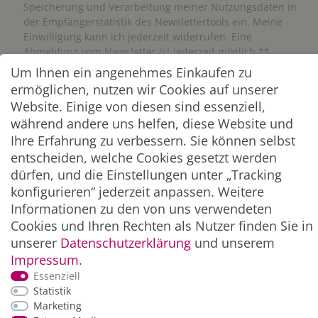
Speicherung und Verarbeitung meiner Nutzungsdaten in
der Empfängerstatistik des Newslettertools ein. Meine
Einwilligung kann ich jederzeit widerrufen. Eine
Abmeldung vom Newsletter ist jederzeit möglich.**
Um Ihnen ein angenehmes Einkaufen zu
ermöglichen, nutzen wir Cookies auf unserer
Abonnieren
Website. Einige von diesen sind essenziell,
** Hierbei handelt es sich um ein Pflichtfeld.
während andere uns helfen, diese Website und
Ihre Erfahrung zu verbessern. Sie können selbst
entscheiden, welche Cookies gesetzt werden
ZAHLUNG & VERSAND
dürfen, und die Einstellungen unter „Tracking
konfigurieren“ jederzeit anpassen. Weitere
Informationen zu den von uns verwendeten
Cookies und Ihren Rechten als Nutzer finden Sie in
unserer
Daten­schutz­erklärung
und unserem
Impressum
.
Essenziell
Statistik
Marketing
*Alle Preise inkl. der gesetzl. MwSt. zzgl.
Service-