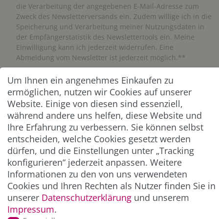
die Verarbeitung der angegebenen E-Mail-Adresse zum
Zweck des Newsletterversands ein. Zudem willige ich in die
Speicherung und Verarbeitung meiner Nutzungsdaten in
der Empfängerstatistik des Newslettertools ein. Meine
Einwilligung kann ich jederzeit widerrufen. Eine
Abmeldung vom Newsletter ist jederzeit möglich.**
Um Ihnen ein angenehmes Einkaufen zu
Abonnieren
ermöglichen, nutzen wir Cookies auf unserer
** Hierbei handelt es sich um ein Pflichtfeld.
Website. Einige von diesen sind essenziell,
während andere uns helfen, diese Website und
Ihre Erfahrung zu verbessern. Sie können selbst
ZAHLUNG & VERSAND
entscheiden, welche Cookies gesetzt werden
dürfen, und die Einstellungen unter „Tracking
konfigurieren“ jederzeit anpassen. Weitere
Informationen zu den von uns verwendeten
Cookies und Ihren Rechten als Nutzer finden Sie in
unserer
Daten­schutz­erklärung
und unserem
Impressum
.