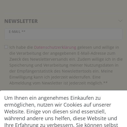
NEWSLETTER
Newsletter Honig
E-MAIL **
Ich habe die
Daten­schutz­erklärung
gelesen und willige in
die Verarbeitung der angegebenen E-Mail-Adresse zum
Zweck des Newsletterversands ein. Zudem willige ich in die
Speicherung und Verarbeitung meiner Nutzungsdaten in
der Empfängerstatistik des Newslettertools ein. Meine
Einwilligung kann ich jederzeit widerrufen. Eine
Abmeldung vom Newsletter ist jederzeit möglich.**
Um Ihnen ein angenehmes Einkaufen zu
Abonnieren
ermöglichen, nutzen wir Cookies auf unserer
** Hierbei handelt es sich um ein Pflichtfeld.
Website. Einige von diesen sind essenziell,
während andere uns helfen, diese Website und
Ihre Erfahrung zu verbessern. Sie können selbst