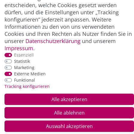
ZAHLUNG & VERSAND
entscheiden, welche Cookies gesetzt werden
dürfen, und die Einstellungen unter „Tracking
konfigurieren“ jederzeit anpassen. Weitere
Informationen zu den von uns verwendeten
Cookies und Ihren Rechten als Nutzer finden Sie in
unserer
Daten­schutz­erklärung
und unserem
Impressum
.
Essenziell
Statistik
*Alle Preise inkl. der gesetzl. MwSt. zzgl.
Service-
Marketing
und Versandkosten
Externe Medien
Funktional
Tracking konfigurieren
© Copyright 2026 Alle Rechte vorbehalten. |
webshop by
Alle akzeptieren
Alle ablehnen
Auswahl akzeptieren