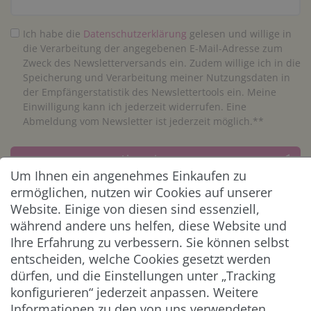
Ich habe die
Daten­schutz­erklärung
gelesen und willige in
die Verarbeitung der angegebenen E-Mail-Adresse zum
Zweck des Newsletterversands ein. Zudem willige ich in die
Speicherung und Verarbeitung meiner Nutzungsdaten in
der Empfängerstatistik des Newslettertools ein. Meine
Einwilligung kann ich jederzeit widerrufen. Eine
Abmeldung vom Newsletter ist jederzeit möglich.**
Abonnieren
Um Ihnen ein angenehmes Einkaufen zu
** Hierbei handelt es sich um ein Pflichtfeld.
ermöglichen, nutzen wir Cookies auf unserer
Website. Einige von diesen sind essenziell,
während andere uns helfen, diese Website und
ZAHLUNG & VERSAND
Ihre Erfahrung zu verbessern. Sie können selbst
entscheiden, welche Cookies gesetzt werden
dürfen, und die Einstellungen unter „Tracking
konfigurieren“ jederzeit anpassen. Weitere
Informationen zu den von uns verwendeten