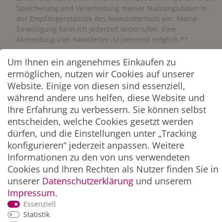
Speicherung und Verarbeitung meiner Nutzungsdaten in
der Empfängerstatistik des Newslettertools ein. Meine
Einwilligung kann ich jederzeit widerrufen. Eine
Abmeldung vom Newsletter ist jederzeit möglich.**
Um Ihnen ein angenehmes Einkaufen zu
Abonnieren
ermöglichen, nutzen wir Cookies auf unserer
Website. Einige von diesen sind essenziell,
** Hierbei handelt es sich um ein Pflichtfeld.
während andere uns helfen, diese Website und
Ihre Erfahrung zu verbessern. Sie können selbst
ZAHLUNG & VERSAND
entscheiden, welche Cookies gesetzt werden
dürfen, und die Einstellungen unter „Tracking
konfigurieren“ jederzeit anpassen. Weitere
Informationen zu den von uns verwendeten
Cookies und Ihren Rechten als Nutzer finden Sie in
unserer
Daten­schutz­erklärung
und unserem
Impressum
.
Essenziell
Statistik