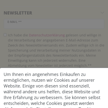
NEWSLETTER
Newsletter Honig
E-MAIL **
Ich habe die
Daten­schutz­erklärung
gelesen und willige in
die Verarbeitung der angegebenen E-Mail-Adresse zum
Zweck des Newsletterversands ein. Zudem willige ich in die
Speicherung und Verarbeitung meiner Nutzungsdaten in
der Empfängerstatistik des Newslettertools ein. Meine
Einwilligung kann ich jederzeit widerrufen. Eine
Abmeldung vom Newsletter ist jederzeit möglich.**
Um Ihnen ein angenehmes Einkaufen zu
Abonnieren
ermöglichen, nutzen wir Cookies auf unserer
Website. Einige von diesen sind essenziell,
** Hierbei handelt es sich um ein Pflichtfeld.
während andere uns helfen, diese Website und
Ihre Erfahrung zu verbessern. Sie können selbst
entscheiden, welche Cookies gesetzt werden
ZAHLUNG & VERSAND