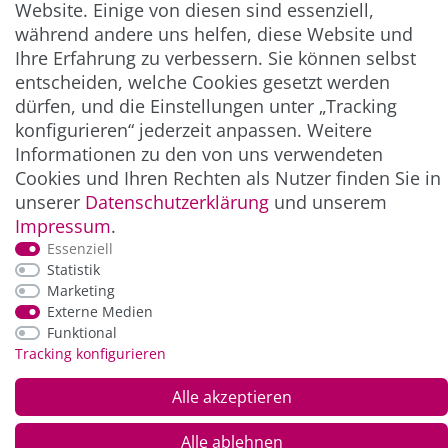
Website. Einige von diesen sind essenziell,
** Hierbei handelt es sich um ein Pflichtfeld.
während andere uns helfen, diese Website und
Ihre Erfahrung zu verbessern. Sie können selbst
entscheiden, welche Cookies gesetzt werden
ZAHLUNG & VERSAND
dürfen, und die Einstellungen unter „Tracking
konfigurieren“ jederzeit anpassen. Weitere
Informationen zu den von uns verwendeten
Cookies und Ihren Rechten als Nutzer finden Sie in
unserer
Daten­schutz­erklärung
und unserem
Impressum
.
Essenziell
Statistik
Marketing
*Alle Preise inkl. der gesetzl. MwSt. zzgl.
Service-
Externe Medien
und Versandkosten
Funktional
Tracking konfigurieren
© Copyright 2026 Alle Rechte vorbehalten. |
webshop by
Alle akzeptieren
Alle ablehnen