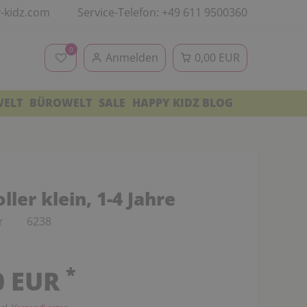
-kidz.com
Service-Telefon: +49 611 9500360
0
Anmelden
0,00 EUR
WELT
BÜROWELT
SALE
HAPPY KIDZ BLOG
ler klein, 1-4 Jahre
r
6238
*
0 EUR