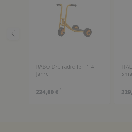
RABO Dreiradroller, 1-4
ITA
Jahre
Smal
*
224,00 €
229