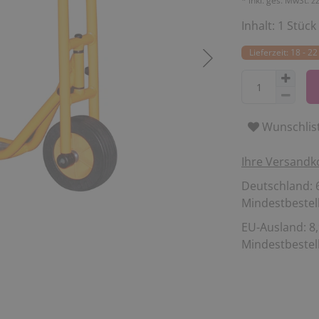
* inkl. ges. MwSt. z
Inhalt:
1
Stück
Lieferzeit: 18 - 
Wunschlis
Ihre Versandk
Deutschland: 6
Mindestbestell
EU-Ausland: 8,
Mindestbestell