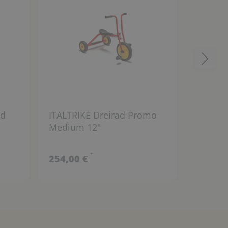
ad
ITALTRIKE Dreirad Promo
RABO C
Medium 12"
*
254,00 €
399,00