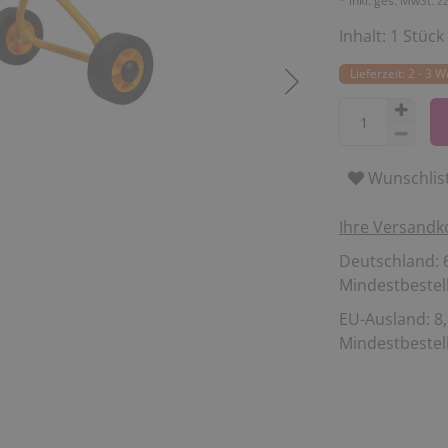
* inkl. ges. MwSt. z
Inhalt:
1
Stück
Lieferzeit: 2 - 3 
Wunschlis
Ihre Versandk
Deutschland: 6
Mindestbestell
EU-Ausland: 8,
Mindestbestell