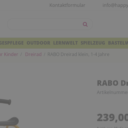
Kontaktformular
info@happy
GESPFLEGE
OUTDOOR
LERNWELT
SPIELZEUG
BASTEL
r Kinder
Dreirad
RABO Dreirad klein, 1-4 Jahre
RABO Dre
Artikelnumme
239,0