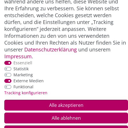
während andere uns helfen, diese Website und
Ihre Erfahrung zu verbessern. Sie können selbst
entscheiden, welche Cookies gesetzt werden
ZAHLUNG & VERSAND
dürfen, und die Einstellungen unter „Tracking
konfigurieren“ jederzeit anpassen. Weitere
Informationen zu den von uns verwendeten
Cookies und Ihren Rechten als Nutzer finden Sie in
unserer
Daten­schutz­erklärung
und unserem
Impressum
.
Essenziell
Statistik
Marketing
*Alle Preise inkl. der gesetzl. MwSt. zzgl.
Service-
Externe Medien
und Versandkosten
Funktional
Tracking konfigurieren
© Copyright 2026 Alle Rechte vorbehalten. |
webshop by
Alle akzeptieren
Alle ablehnen