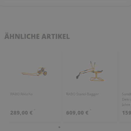
ÄHNLICHE ARTIKEL
RABO Rikscha
RABO Stand-Bagger
Sandb
Dekra
Jahre
*
*
289,00 €
609,00 €
159