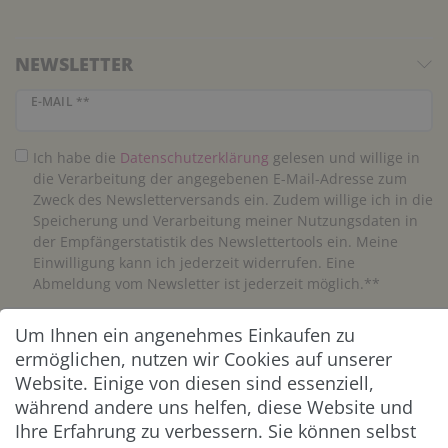
NEWSLETTER
Newsletter Honig
E-MAIL **
Ich habe die
Daten­schutz­erklärung
gelesen und willige in
die Verarbeitung der angegebenen E-Mail-Adresse zum
Zweck des Newsletterversands ein. Zudem willige ich in die
Speicherung und Verarbeitung meiner Nutzungsdaten in
der Empfängerstatistik des Newslettertools ein. Meine
Einwilligung kann ich jederzeit widerrufen. Eine
Abmeldung vom Newsletter ist jederzeit möglich.**
Um Ihnen ein angenehmes Einkaufen zu
Abonnieren
ermöglichen, nutzen wir Cookies auf unserer
** Hierbei handelt es sich um ein Pflichtfeld.
Website. Einige von diesen sind essenziell,
während andere uns helfen, diese Website und
Ihre Erfahrung zu verbessern. Sie können selbst
ZAHLUNG & VERSAND