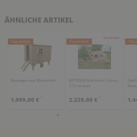
ÄHNLICHE ARTIKEL
Varianten
Top-Artikel
Top-Artikel
Top-A
Bauwagen aus Massivholz
BETZOLD Holz-Haus Cranny,
Spiel
215 cm breit
Mass
*
*
1.999,00 €
2.229,00 €
1.4