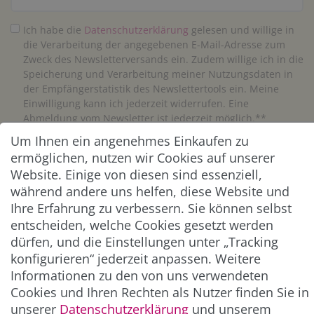
Ich habe die
Daten­schutz­erklärung
gelesen und willige in
die Verarbeitung der angegebenen E-Mail-Adresse zum
Zweck des Newsletterversands ein. Zudem willige ich in die
Speicherung und Verarbeitung meiner Nutzungsdaten in
der Empfängerstatistik des Newslettertools ein. Meine
Einwilligung kann ich jederzeit widerrufen. Eine
Abmeldung vom Newsletter ist jederzeit möglich.**
Um Ihnen ein angenehmes Einkaufen zu
Abonnieren
ermöglichen, nutzen wir Cookies auf unserer
Website. Einige von diesen sind essenziell,
** Hierbei handelt es sich um ein Pflichtfeld.
während andere uns helfen, diese Website und
Ihre Erfahrung zu verbessern. Sie können selbst
entscheiden, welche Cookies gesetzt werden
ZAHLUNG & VERSAND
dürfen, und die Einstellungen unter „Tracking
konfigurieren“ jederzeit anpassen. Weitere
Informationen zu den von uns verwendeten
Cookies und Ihren Rechten als Nutzer finden Sie in
unserer
Daten­schutz­erklärung
und unserem