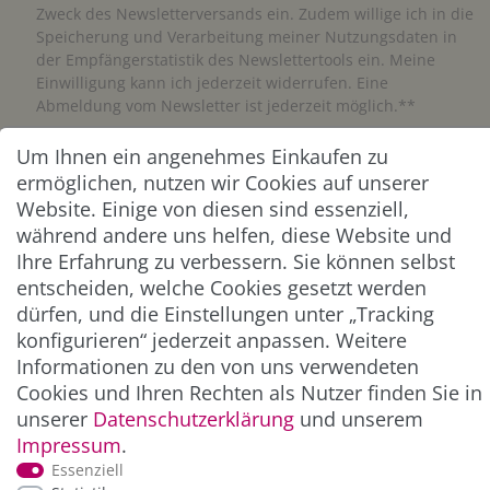
Zweck des Newsletterversands ein. Zudem willige ich in die
Speicherung und Verarbeitung meiner Nutzungsdaten in
der Empfängerstatistik des Newslettertools ein. Meine
Einwilligung kann ich jederzeit widerrufen. Eine
Abmeldung vom Newsletter ist jederzeit möglich.**
Um Ihnen ein angenehmes Einkaufen zu
Abonnieren
ermöglichen, nutzen wir Cookies auf unserer
** Hierbei handelt es sich um ein Pflichtfeld.
Website. Einige von diesen sind essenziell,
während andere uns helfen, diese Website und
Ihre Erfahrung zu verbessern. Sie können selbst
ZAHLUNG & VERSAND
entscheiden, welche Cookies gesetzt werden
dürfen, und die Einstellungen unter „Tracking
konfigurieren“ jederzeit anpassen. Weitere
Informationen zu den von uns verwendeten
Cookies und Ihren Rechten als Nutzer finden Sie in
unserer
Daten­schutz­erklärung
und unserem
Impressum
.
Essenziell