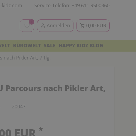
-kidz.com
Service-Telefon: +49 611 9500360
0
Anmelden
0,00 EUR
WELT
BÜROWELT
SALE
HAPPY KIDZ BLOG
ach Pikler Art, 7-tlg.
Parcours nach Pikler Art,
r
20047
*
,00 EUR