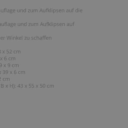
uflage und zum Aufklipsen auf die
uflage und zum Aufklipsen auf
er Winkel zu schaffen
3 x 52 cm
 x 6 cm
9 x 9 cm
x 39 x 6 cm
12 cm
B x H): 43 x 55 x 50 cm