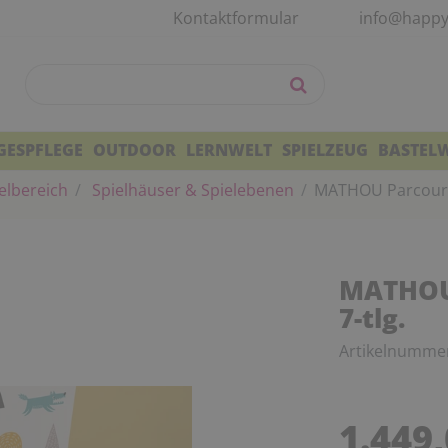
Kontaktformular
info@happy
GESPFLEGE
OUTDOOR
LERNWELT
SPIELZEUG
BASTEL
elbereich
Spielhäuser & Spielebenen
MATHOU Parcours n
MATHOU 
7-tlg.
Artikelnumme
1.449