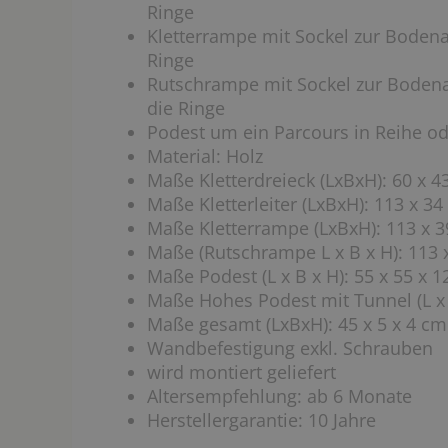
Ringe
Kletterrampe mit Sockel zur Bodena
Ringe
Rutschrampe mit Sockel zur Bodena
die Ringe
Podest um ein Parcours in Reihe od
Material: Holz
Maße Kletterdreieck (LxBxH): 60 x 4
Maße Kletterleiter (LxBxH): 113 x 34
Maße Kletterrampe (LxBxH): 113 x 3
Maße (Rutschrampe L x B x H): 113 
Maße Podest (L x B x H): 55 x 55 x 
Maße Hohes Podest mit Tunnel (L x 
Maße gesamt (LxBxH): 45 x 5 x 4 cm
Wandbefestigung exkl. Schrauben
wird montiert geliefert
Altersempfehlung: ab 6 Monate
Herstellergarantie: 10 Jahre