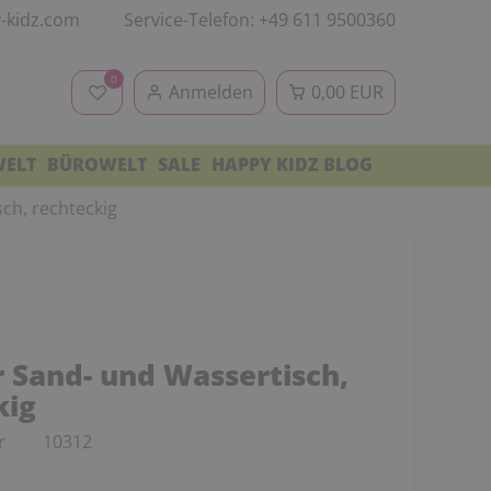
-kidz.com
Service-Telefon: +49 611 9500360
0
Anmelden
0,00 EUR
WELT
BÜROWELT
SALE
HAPPY KIDZ BLOG
ch, rechteckig
 Sand- und Wassertisch,
kig
r
10312