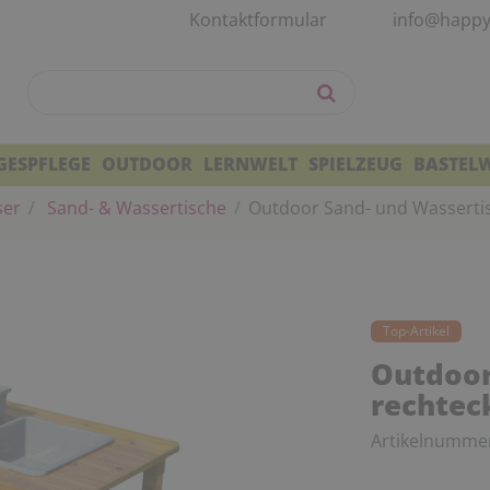
Kontaktformular
info@happy
GESPFLEGE
OUTDOOR
LERNWELT
SPIELZEUG
BASTEL
ser
Sand- & Wassertische
Outdoor Sand- und Wassertis
Top-Artikel
Outdoor
rechtec
Artikelnumme