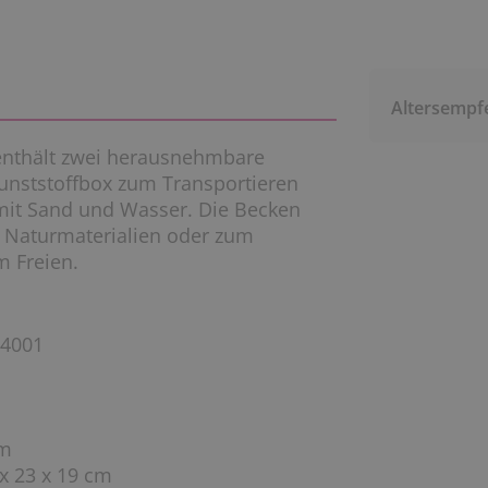
Altersempf
enthält zwei herausnehmbare
Kunststoffbox zum Transportieren
mit Sand und Wasser. Die Becken
 Naturmaterialien oder zum
m Freien.
14001
 cm
x 23 x 19 cm