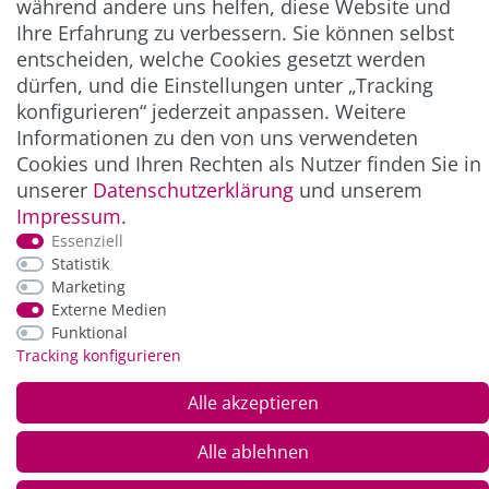
während andere uns helfen, diese Website und
Ihre Erfahrung zu verbessern. Sie können selbst
ZAHLUNG & VERSAND
entscheiden, welche Cookies gesetzt werden
dürfen, und die Einstellungen unter „Tracking
konfigurieren“ jederzeit anpassen. Weitere
Informationen zu den von uns verwendeten
Cookies und Ihren Rechten als Nutzer finden Sie in
unserer
Daten­schutz­erklärung
und unserem
Impressum
.
Essenziell
Statistik
*Alle Preise inkl. der gesetzl. MwSt. zzgl.
Service-
Marketing
und Versandkosten
Externe Medien
Funktional
Tracking konfigurieren
© Copyright 2026 Alle Rechte vorbehalten. |
webshop by
Alle akzeptieren
Alle ablehnen