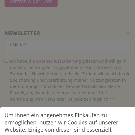
Vertrag widerrufen
NEWSLETTER
Newsletter Honig
E-MAIL **
Ich habe die
Daten­schutz­erklärung
gelesen und willige in
die Verarbeitung der angegebenen E-Mail-Adresse zum
Zweck des Newsletterversands ein. Zudem willige ich in die
Speicherung und Verarbeitung meiner Nutzungsdaten in
der Empfängerstatistik des Newslettertools ein. Meine
Einwilligung kann ich jederzeit widerrufen. Eine
Abmeldung vom Newsletter ist jederzeit möglich.**
Um Ihnen ein angenehmes Einkaufen zu
Abonnieren
ermöglichen, nutzen wir Cookies auf unserer
** Hierbei handelt es sich um ein Pflichtfeld.
Website. Einige von diesen sind essenziell,