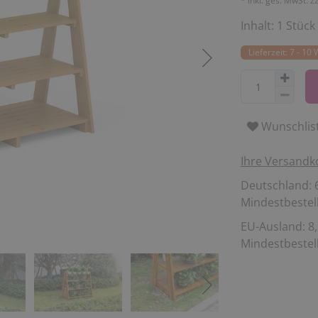
* inkl. ges. MwSt. z
Inhalt:
1
Stück
Lieferzeit: 7 - 10
Wunschlis
Ihre Versandk
Deutschland: 6
Mindestbestell
EU-Ausland: 8,
Mindestbestell