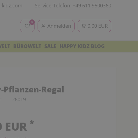
-kidz.com
Service-Telefon: +49 611 9500360
0
Anmelden
0,00 EUR
WELT
BÜROWELT
SALE
HAPPY KIDZ BLOG
-Pflanzen-Regal
r
26019
*
0 EUR