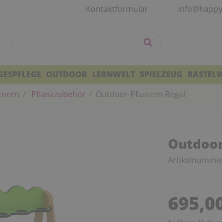
Kontaktformular
info@happy
GESPFLEGE
OUTDOOR
LERNWELT
SPIELZEUG
BASTEL
tnern
Pflanzzubehör
Outdoor-Pflanzen-Regal
Outdoor
Artikelnumme
695,0