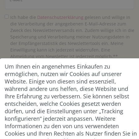
Ich habe die
Daten­schutz­erklärung
gelesen und willige in
die Verarbeitung der angegebenen E-Mail-Adresse zum
Zweck des Newsletterversands ein. Zudem willige ich in die
Speicherung und Verarbeitung meiner Nutzungsdaten in
der Empfängerstatistik des Newslettertools ein. Meine
Einwilligung kann ich jederzeit widerrufen. Eine
Abmeldung vom Newsletter ist jederzeit möglich.**
Um Ihnen ein angenehmes Einkaufen zu
Abonnieren
ermöglichen, nutzen wir Cookies auf unserer
Website. Einige von diesen sind essenziell,
** Hierbei handelt es sich um ein Pflichtfeld.
während andere uns helfen, diese Website und
Ihre Erfahrung zu verbessern. Sie können selbst
entscheiden, welche Cookies gesetzt werden
ZAHLUNG & VERSAND
dürfen, und die Einstellungen unter „Tracking
konfigurieren“ jederzeit anpassen. Weitere
Informationen zu den von uns verwendeten
Cookies und Ihren Rechten als Nutzer finden Sie in