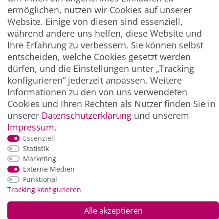
Abonnieren
ermöglichen, nutzen wir Cookies auf unserer
Website. Einige von diesen sind essenziell,
** Hierbei handelt es sich um ein Pflichtfeld.
während andere uns helfen, diese Website und
Ihre Erfahrung zu verbessern. Sie können selbst
entscheiden, welche Cookies gesetzt werden
ZAHLUNG & VERSAND
dürfen, und die Einstellungen unter „Tracking
konfigurieren“ jederzeit anpassen. Weitere
Informationen zu den von uns verwendeten
Cookies und Ihren Rechten als Nutzer finden Sie in
unserer
Daten­schutz­erklärung
und unserem
Impressum
.
Essenziell
Statistik
Marketing
*Alle Preise inkl. der gesetzl. MwSt. zzgl.
Service-
Externe Medien
und Versandkosten
Funktional
Tracking konfigurieren
© Copyright 2026 Alle Rechte vorbehalten. |
webshop by
Alle akzeptieren