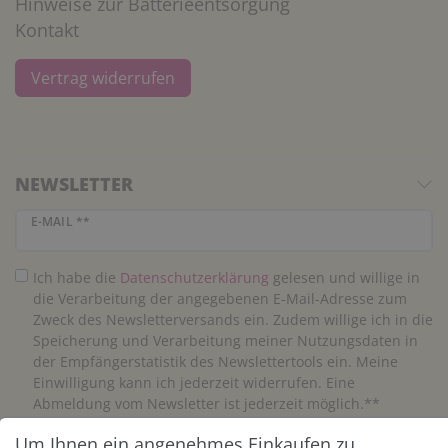
Hinweise zur Batterieentsorgung
Kontakt
Vertrag widerrufen
NEWSLETTER
Newsletter Honig
E-MAIL **
Ich habe die
Daten­schutz­erklärung
gelesen und willige in
die Verarbeitung der angegebenen E-Mail-Adresse zum
Zweck des Newsletterversands ein. Zudem willige ich in die
Speicherung und Verarbeitung meiner Nutzungsdaten in
der Empfängerstatistik des Newslettertools ein. Meine
Einwilligung kann ich jederzeit widerrufen. Eine
Abmeldung vom Newsletter ist jederzeit möglich.**
Um Ihnen ein angenehmes Einkaufen zu