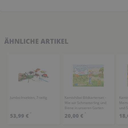
ÄHNLICHE ARTIKEL
Jumbo-Insekten, 7-teilig
Kamishibai Bildkartenset -
Kamis
Wie wir Schmetterling und
Memospiel - 
Biene in unseren Garten
und S
locken
Insek
*
*
53,99 €
20,00 €
18,