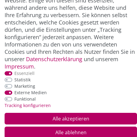
Website. Einige von diesen sind essenziell,
** Hierbei handelt es sich um ein Pflichtfeld.
während andere uns helfen, diese Website und
Ihre Erfahrung zu verbessern. Sie können selbst
entscheiden, welche Cookies gesetzt werden
ZAHLUNG & VERSAND
dürfen, und die Einstellungen unter „Tracking
konfigurieren“ jederzeit anpassen. Weitere
Informationen zu den von uns verwendeten
Cookies und Ihren Rechten als Nutzer finden Sie in
unserer
Daten­schutz­erklärung
und unserem
Impressum
.
Essenziell
Statistik
Marketing
*Alle Preise inkl. der gesetzl. MwSt. zzgl.
Service-
Externe Medien
und Versandkosten
Funktional
Tracking konfigurieren
© Copyright 2026 Alle Rechte vorbehalten. |
webshop by
Alle akzeptieren
Alle ablehnen