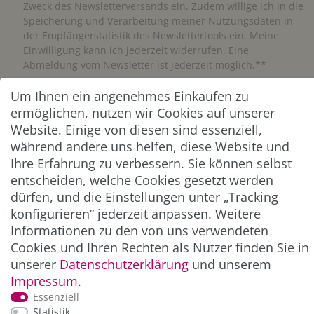
Zweck des Newsletterversands ein. Zudem willige ich in die
Speicherung und Verarbeitung meiner Nutzungsdaten in
der Empfängerstatistik des Newslettertools ein. Meine
Einwilligung kann ich jederzeit widerrufen. Eine
Abmeldung vom Newsletter ist jederzeit möglich.**
Um Ihnen ein angenehmes Einkaufen zu
Abonnieren
ermöglichen, nutzen wir Cookies auf unserer
Website. Einige von diesen sind essenziell,
** Hierbei handelt es sich um ein Pflichtfeld.
während andere uns helfen, diese Website und
Ihre Erfahrung zu verbessern. Sie können selbst
ZAHLUNG & VERSAND
entscheiden, welche Cookies gesetzt werden
dürfen, und die Einstellungen unter „Tracking
konfigurieren“ jederzeit anpassen. Weitere
Informationen zu den von uns verwendeten
Cookies und Ihren Rechten als Nutzer finden Sie in
unserer
Daten­schutz­erklärung
und unserem
Impressum
.
Essenziell
Statistik