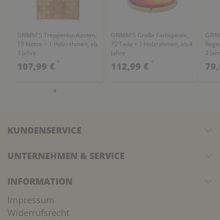
GRIMM´S Treppenbaukasten,
GRIMM´S Große Farbspirale,
GRIM
19 Klötze + 1 Holzrahmen, ab
72 Teile + 1 Holzrahmen, ab 4
Regen
3 Jahre
Jahre
2 Jah
*
*
107,99 €
112,99 €
79,
KUNDENSERVICE
UNTERNEHMEN & SERVICE
INFORMATION
Impressum
Widerrufsrecht