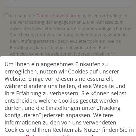
Ich habe die
Daten­schutz­erklärung
gelesen und willige in
die Verarbeitung der angegebenen E-Mail-Adresse zum
Zweck des Newsletterversands ein. Zudem willige ich in die
Speicherung und Verarbeitung meiner Nutzungsdaten in
der Empfängerstatistik des Newslettertools ein. Meine
Einwilligung kann ich jederzeit widerrufen. Eine
Abmeldung vom Newsletter ist jederzeit möglich.**
Um Ihnen ein angenehmes Einkaufen zu
Abonnieren
ermöglichen, nutzen wir Cookies auf unserer
Website. Einige von diesen sind essenziell,
** Hierbei handelt es sich um ein Pflichtfeld.
während andere uns helfen, diese Website und
Ihre Erfahrung zu verbessern. Sie können selbst
entscheiden, welche Cookies gesetzt werden
ZAHLUNG & VERSAND
dürfen, und die Einstellungen unter „Tracking
konfigurieren“ jederzeit anpassen. Weitere
Informationen zu den von uns verwendeten
Cookies und Ihren Rechten als Nutzer finden Sie in