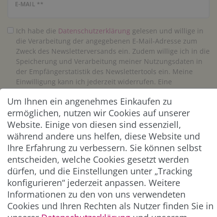
Newsletter Honig
E-MAIL **
Ich habe die
Daten­schutz­erklärung
gelesen und willige in
die Verarbeitung der angegebenen E-Mail-Adresse zum
Zweck des Newsletterversands ein. Zudem willige ich in die
Speicherung und Verarbeitung meiner Nutzungsdaten in
der Empfängerstatistik des Newslettertools ein. Meine
Einwilligung kann ich jederzeit widerrufen. Eine
Abmeldung vom Newsletter ist jederzeit möglich.**
Um Ihnen ein angenehmes Einkaufen zu
ermöglichen, nutzen wir Cookies auf unserer
Abonnieren
Website. Einige von diesen sind essenziell,
während andere uns helfen, diese Website und
** Hierbei handelt es sich um ein Pflichtfeld.
Ihre Erfahrung zu verbessern. Sie können selbst
entscheiden, welche Cookies gesetzt werden
ZAHLUNG & VERSAND
dürfen, und die Einstellungen unter „Tracking
konfigurieren“ jederzeit anpassen. Weitere
Informationen zu den von uns verwendeten
Cookies und Ihren Rechten als Nutzer finden Sie in