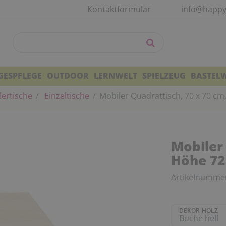
Kontaktformular
info@happy
GESPFLEGE
OUTDOOR
LERNWELT
SPIELZEUG
BASTEL
ertische
Einzeltische
Mobiler Quadrattisch, 70 x 70 c
Mobiler 
Höhe 72
Artikelnumme
DEKOR HOLZ