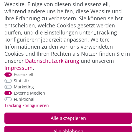
** Hierbei handelt es sich um ein Pflichtfeld.
Website. Einige von diesen sind essenziell,
während andere uns helfen, diese Website und
Ihre Erfahrung zu verbessern. Sie können selbst
ZAHLUNG & VERSAND
entscheiden, welche Cookies gesetzt werden
dürfen, und die Einstellungen unter „Tracking
konfigurieren“ jederzeit anpassen. Weitere
Informationen zu den von uns verwendeten
Cookies und Ihren Rechten als Nutzer finden Sie in
unserer
Daten­schutz­erklärung
und unserem
Impressum
.
Essenziell
Statistik
*Alle Preise inkl. der gesetzl. MwSt. zzgl.
Service-
Marketing
und Versandkosten
Externe Medien
Funktional
Tracking konfigurieren
© Copyright 2026 Alle Rechte vorbehalten. |
webshop by
Alle akzeptieren
Alle ablehnen