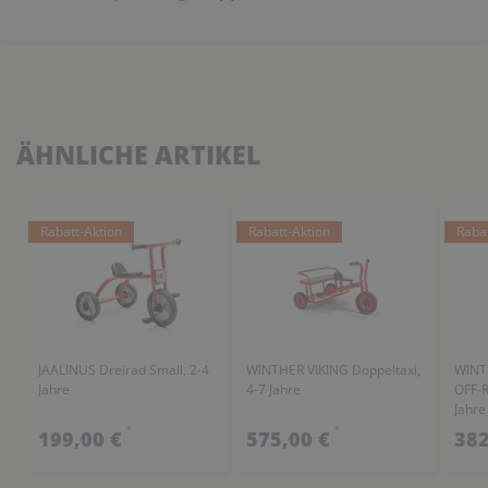
ÄHNLICHE ARTIKEL
Rabatt-Aktion
Rabatt-Aktion
Raba
JAALINUS Dreirad Small, 2-4
WINTHER VIKING Doppeltaxi,
WINT
Jahre
4-7 Jahre
OFF-R
Jahre
*
*
199,00 €
575,00 €
382