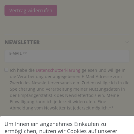
Vertrag widerrufen
NEWSLETTER
Newsletter Honig
E-MAIL **
Ich habe die
Daten­schutz­erklärung
gelesen und willige in
die Verarbeitung der angegebenen E-Mail-Adresse zum
Zweck des Newsletterversands ein. Zudem willige ich in die
Speicherung und Verarbeitung meiner Nutzungsdaten in
der Empfängerstatistik des Newslettertools ein. Meine
Einwilligung kann ich jederzeit widerrufen. Eine
Abmeldung vom Newsletter ist jederzeit möglich.**
Um Ihnen ein angenehmes Einkaufen zu
Abonnieren
ermöglichen, nutzen wir Cookies auf unserer