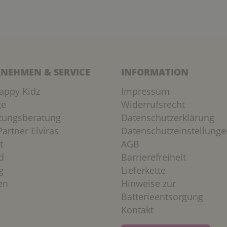
NEHMEN & SERVICE
INFORMATION
appy Kidz
Impressum
ge
Widerrufsrecht
htungsberatung
Datenschutzerklärung
artner Elviras
Datenschutzeinstellunge
t
AGB
d
Barrierefreiheit
g
Lieferkette
en
Hinweise zur
Batterieentsorgung
Kontakt