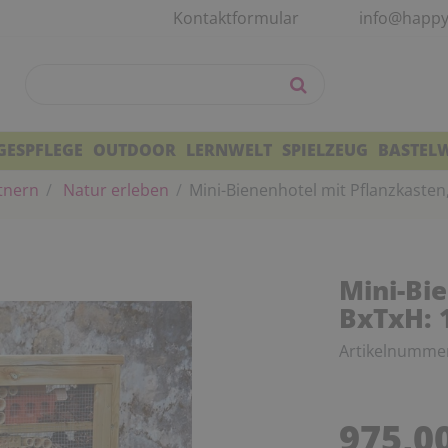
Kontaktformular
info@happy
GESPFLEGE
OUTDOOR
LERNWELT
SPIELZEUG
BASTEL
tnern
Natur erleben
Mini-Bienenhotel mit Pflanzkasten
Mini-Bi
BxTxH: 
Artikelnumme
975,0