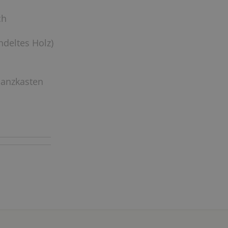
ch
ndeltes Holz)
lanzkasten