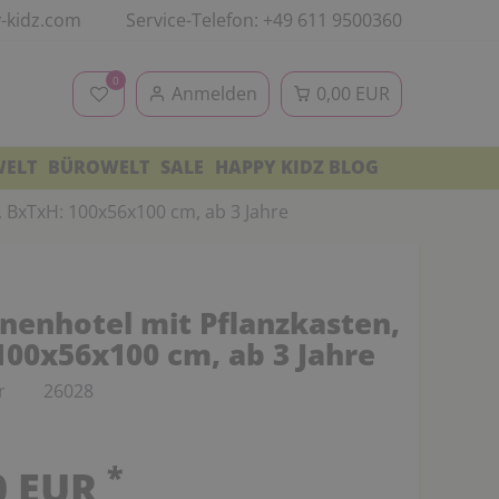
-kidz.com
Service-Telefon: +49 611 9500360
0
Anmelden
0,00 EUR
WELT
BÜROWELT
SALE
HAPPY KIDZ BLOG
, BxTxH: 100x56x100 cm, ab 3 Jahre
enenhotel mit Pflanzkasten,
100x56x100 cm, ab 3 Jahre
r
26028
*
0 EUR