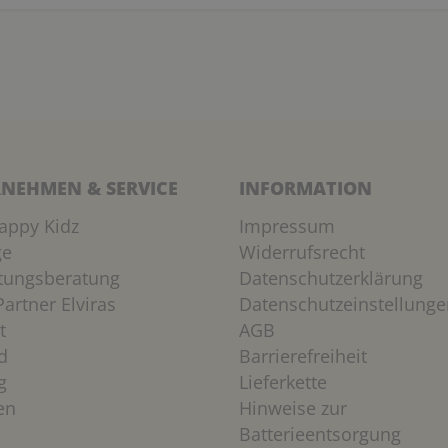
NEHMEN & SERVICE
INFORMATION
appy Kidz
Impressum
ge
Widerrufsrecht
htungsberatung
Datenschutzerklärung
artner Elviras
Datenschutzeinstellunge
t
AGB
d
Barrierefreiheit
g
Lieferkette
en
Hinweise zur
Batterieentsorgung