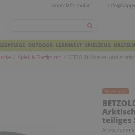
Kontaktformular
info@happy
GESPFLEGE
OUTDOOR
LERNWELT
SPIELZEUG
BASTEL
uecke
Spiel- & Tierfiguren
BETZOLD Meeres- und Arktische
Artikelpaket
BETZOLD
Arktisch
teiliges
Artikelnumme