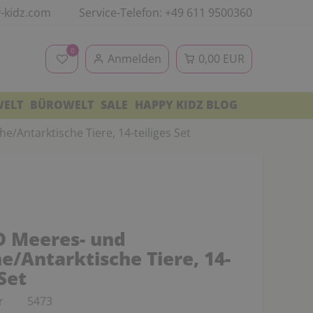
-kidz.com
Service-Telefon: +49 611 9500360
0
Anmelden
0,00 EUR
WELT
BÜROWELT
SALE
HAPPY KIDZ BLOG
/Antarktische Tiere, 14-teiliges Set
 Meeres- und
e/Antarktische Tiere, 14-
 Set
r
5473