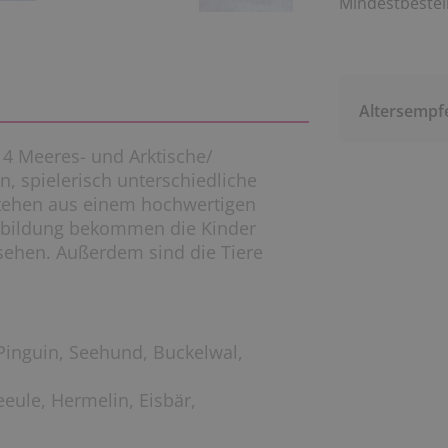
Mindestbestell
Altersempf
 14 Meeres- und Arktische/
n, spielerisch unterschiedliche
stehen aus einem hochwertigen
chbildung bekommen die Kinder
ssehen. Außerdem sind die Tiere
Pinguin, Seehund, Buckelwal,
eeule, Hermelin, Eisbär,