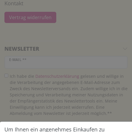
Kontakt
Vertrag widerrufen
NEWSLETTER
Newsletter Honig
E-MAIL **
Ich habe die
Daten­schutz­erklärung
gelesen und willige in
die Verarbeitung der angegebenen E-Mail-Adresse zum
Zweck des Newsletterversands ein. Zudem willige ich in die
Speicherung und Verarbeitung meiner Nutzungsdaten in
der Empfängerstatistik des Newslettertools ein. Meine
Einwilligung kann ich jederzeit widerrufen. Eine
Abmeldung vom Newsletter ist jederzeit möglich.**
Um Ihnen ein angenehmes Einkaufen zu
Abonnieren