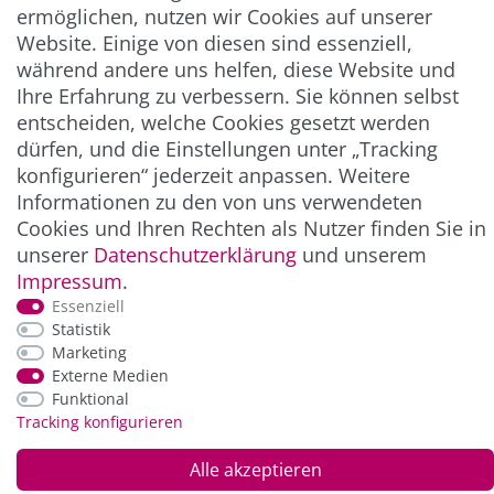
ermöglichen, nutzen wir Cookies auf unserer
** Hierbei handelt es sich um ein Pflichtfeld.
Website. Einige von diesen sind essenziell,
während andere uns helfen, diese Website und
Ihre Erfahrung zu verbessern. Sie können selbst
ZAHLUNG & VERSAND
entscheiden, welche Cookies gesetzt werden
dürfen, und die Einstellungen unter „Tracking
konfigurieren“ jederzeit anpassen. Weitere
Informationen zu den von uns verwendeten
Cookies und Ihren Rechten als Nutzer finden Sie in
unserer
Daten­schutz­erklärung
und unserem
Impressum
.
Essenziell
Statistik
*Alle Preise inkl. der gesetzl. MwSt. zzgl.
Service-
Marketing
und Versandkosten
Externe Medien
Funktional
Tracking konfigurieren
© Copyright 2026 Alle Rechte vorbehalten. |
webshop by
Alle akzeptieren