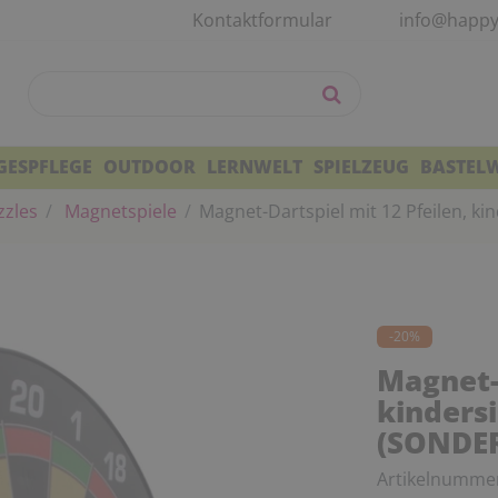
Kontaktformular
info@happy
GESPFLEGE
OUTDOOR
LERNWELT
SPIELZEUG
BASTEL
zzles
Magnetspiele
Magnet-Dartspiel mit 12 Pfeilen, k
-20%
Magnet-D
kindersi
(SONDE
Artikelnumme