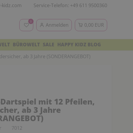
-kidz.com
Service-Telefon: +49 611 9500360
0
Anmelden
0,00 EUR
WELT
BÜROWELT
SALE
HAPPY KIDZ BLOG
indersicher, ab 3 Jahre (SONDERANGEBOT)
artspiel mit 12 Pfeilen,
cher, ab 3 Jahre
RANGEBOT)
r
7012