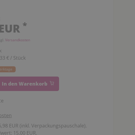
€
*
 EUR
zgl.
Versandkosten
k
,33 € / Stück
Werktage
In den Warenkorb
te
osten
,98 EUR (inkl. Verpackungspauschale).
wert: 15,00 EUR.