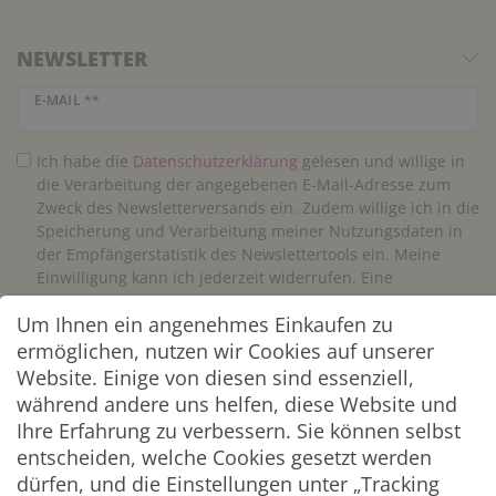
NEWSLETTER
Newsletter Honig
E-MAIL **
Ich habe die
Daten­schutz­erklärung
gelesen und willige in
die Verarbeitung der angegebenen E-Mail-Adresse zum
Zweck des Newsletterversands ein. Zudem willige ich in die
Speicherung und Verarbeitung meiner Nutzungsdaten in
der Empfängerstatistik des Newslettertools ein. Meine
Einwilligung kann ich jederzeit widerrufen. Eine
Abmeldung vom Newsletter ist jederzeit möglich.**
Um Ihnen ein angenehmes Einkaufen zu
ermöglichen, nutzen wir Cookies auf unserer
Abonnieren
Website. Einige von diesen sind essenziell,
während andere uns helfen, diese Website und
** Hierbei handelt es sich um ein Pflichtfeld.
Ihre Erfahrung zu verbessern. Sie können selbst
entscheiden, welche Cookies gesetzt werden
ZAHLUNG & VERSAND
dürfen, und die Einstellungen unter „Tracking