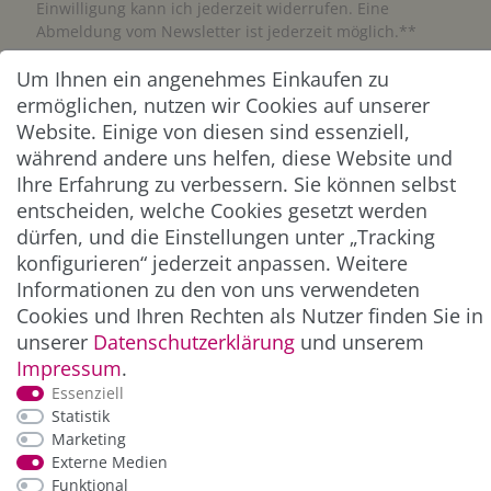
Einwilligung kann ich jederzeit widerrufen. Eine
Abmeldung vom Newsletter ist jederzeit möglich.**
Um Ihnen ein angenehmes Einkaufen zu
Abonnieren
ermöglichen, nutzen wir Cookies auf unserer
Website. Einige von diesen sind essenziell,
** Hierbei handelt es sich um ein Pflichtfeld.
während andere uns helfen, diese Website und
Ihre Erfahrung zu verbessern. Sie können selbst
ZAHLUNG & VERSAND
entscheiden, welche Cookies gesetzt werden
dürfen, und die Einstellungen unter „Tracking
konfigurieren“ jederzeit anpassen. Weitere
Informationen zu den von uns verwendeten
Cookies und Ihren Rechten als Nutzer finden Sie in
unserer
Daten­schutz­erklärung
und unserem
Impressum
.
Essenziell
Statistik
Marketing
*Alle Preise inkl. der gesetzl. MwSt. zzgl.
Service-
Externe Medien
und Versandkosten
Funktional