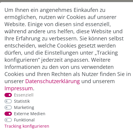
Um Ihnen ein angenehmes Einkaufen zu
Abonnieren
ermöglichen, nutzen wir Cookies auf unserer
Website. Einige von diesen sind essenziell,
** Hierbei handelt es sich um ein Pflichtfeld.
während andere uns helfen, diese Website und
Ihre Erfahrung zu verbessern. Sie können selbst
entscheiden, welche Cookies gesetzt werden
ZAHLUNG & VERSAND
dürfen, und die Einstellungen unter „Tracking
konfigurieren“ jederzeit anpassen. Weitere
Informationen zu den von uns verwendeten
Cookies und Ihren Rechten als Nutzer finden Sie in
unserer
Daten­schutz­erklärung
und unserem
Impressum
.
Essenziell
Statistik
Marketing
*Alle Preise inkl. der gesetzl. MwSt. zzgl.
Service-
Externe Medien
und Versandkosten
Funktional
Tracking konfigurieren
© Copyright 2026 Alle Rechte vorbehalten. |
webshop by