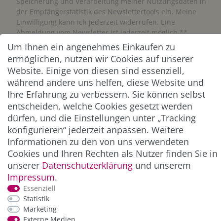
Speicherung und Verarbeitung meiner Nutzungsdaten in
der Empfängerstatistik des Newslettertools ein. Meine
Einwilligung kann ich jederzeit widerrufen. Eine
Abmeldung vom Newsletter ist jederzeit möglich.**
Um Ihnen ein angenehmes Einkaufen zu
ermöglichen, nutzen wir Cookies auf unserer
Abonnieren
Website. Einige von diesen sind essenziell,
** Hierbei handelt es sich um ein Pflichtfeld.
während andere uns helfen, diese Website und
Ihre Erfahrung zu verbessern. Sie können selbst
entscheiden, welche Cookies gesetzt werden
ZAHLUNG & VERSAND
dürfen, und die Einstellungen unter „Tracking
konfigurieren“ jederzeit anpassen. Weitere
Informationen zu den von uns verwendeten
Cookies und Ihren Rechten als Nutzer finden Sie in
unserer
Daten­schutz­erklärung
und unserem
Impressum
.
Essenziell
Statistik
Marketing
*Alle Preise inkl. der gesetzl. MwSt. zzgl.
Service-
Externe Medien