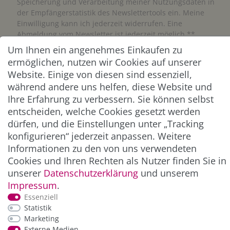
Speicherung und Verarbeitung meiner Nutzungsdaten in
der Empfängerstatistik des Newslettertools ein. Meine
Einwilligung kann ich jederzeit widerrufen. Eine
Abmeldung vom Newsletter ist jederzeit möglich.**
Um Ihnen ein angenehmes Einkaufen zu
ermöglichen, nutzen wir Cookies auf unserer
Abonnieren
Website. Einige von diesen sind essenziell,
** Hierbei handelt es sich um ein Pflichtfeld.
während andere uns helfen, diese Website und
Ihre Erfahrung zu verbessern. Sie können selbst
entscheiden, welche Cookies gesetzt werden
ZAHLUNG & VERSAND
dürfen, und die Einstellungen unter „Tracking
konfigurieren“ jederzeit anpassen. Weitere
Informationen zu den von uns verwendeten
Cookies und Ihren Rechten als Nutzer finden Sie in
unserer
Daten­schutz­erklärung
und unserem
Impressum
.
Essenziell
Statistik
Marketing
*Alle Preise inkl. der gesetzl. MwSt. zzgl.
Service-
Externe Medien