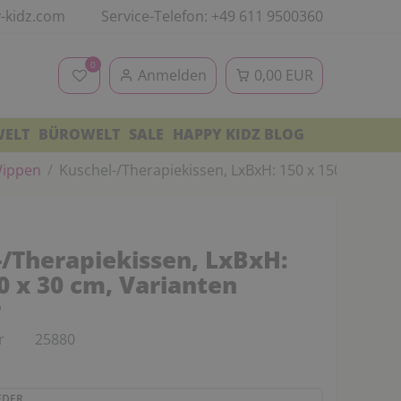
-kidz.com
Service-Telefon: +49 611 9500360
0
Anmelden
0,00 EUR
WELT
BÜROWELT
SALE
HAPPY KIDZ BLOG
 Wippen
Kuschel-/Therapiekissen, LxBxH: 150 x 150 x 30 cm
-/Therapiekissen, LxBxH:
0 x 30 cm, Varianten
r
r
25880
EDER