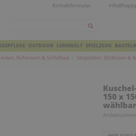
Kontaktformular
info@happy
GESPFLEGE
OUTDOOR
LERNWELT
SPIELZEUG
BASTEL
zecken, Ruheraum & Schlafsaal
Sitzpolster, Sitzkissen &
Kuschel
150 x 15
wählba
Artikelnumme
FARBE KUNSTL