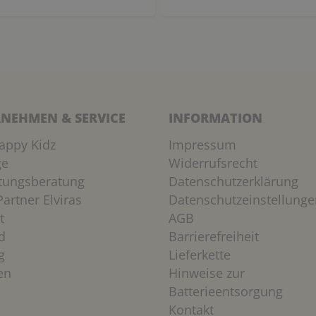
NEHMEN & SERVICE
INFORMATION
appy Kidz
Impressum
ge
Widerrufsrecht
htungsberatung
Datenschutzerklärung
artner Elviras
Datenschutzeinstellunge
t
AGB
d
Barrierefreiheit
g
Lieferkette
en
Hinweise zur
Batterieentsorgung
Kontakt