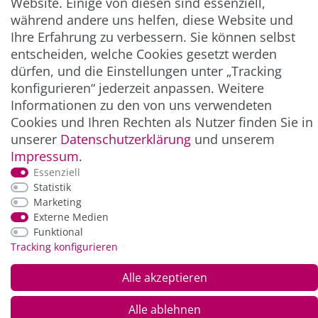
Website. Einige von diesen sind essenziell,
** Hierbei handelt es sich um ein Pflichtfeld.
während andere uns helfen, diese Website und
Ihre Erfahrung zu verbessern. Sie können selbst
entscheiden, welche Cookies gesetzt werden
ZAHLUNG & VERSAND
dürfen, und die Einstellungen unter „Tracking
konfigurieren“ jederzeit anpassen. Weitere
Informationen zu den von uns verwendeten
Cookies und Ihren Rechten als Nutzer finden Sie in
unserer
Daten­schutz­erklärung
und unserem
Impressum
.
Essenziell
Statistik
Marketing
Externe Medien
*Alle Preise inkl. der gesetzl. MwSt. zzgl.
Service-
und Versandkosten
Funktional
Tracking konfigurieren
© Copyright 2026 Alle Rechte vorbehalten. |
webshop by
Alle akzeptieren
Alle ablehnen