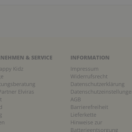
NEHMEN & SERVICE
INFORMATION
appy Kidz
Impressum
ge
Widerrufsrecht
htungsberatung
Datenschutzerklärung
artner Elviras
Datenschutzeinstellunge
t
AGB
d
Barrierefreiheit
g
Lieferkette
en
Hinweise zur
Batterieentsorgung