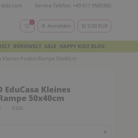
-kidz.com
Service-Telefon: +49 611 9500360
0
Anmelden
0,00 EUR
WELT
BÜROWELT
SALE
HAPPY KIDZ BLOG
 Kleines Podest/Rampe 50x40cm
 EduCasa Kleines
/Rampe 50x40cm
r
8306