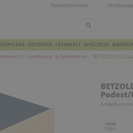
Kontaktformular
info@happy
GESPFLEGE
OUTDOOR
LERNWELT
SPIELZEUG
BASTEL
elbereich
Spielhäuser & Spielebenen
BETZOLD EduCasa
BETZOLD
Podest
Artikelnumme
FARBE