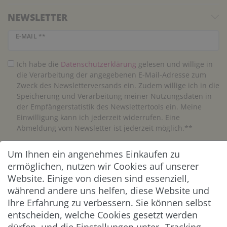
NEWSLETTER
Newsletter Honig
E-MAIL **
Ich habe die
Daten­schutz­erklärung
gelesen und willige in
die Verarbeitung der angegebenen E-Mail-Adresse zum
Zweck des Newsletterversands ein. Zudem willige ich in die
Speicherung und Verarbeitung meiner Nutzungsdaten in
der Empfängerstatistik des Newslettertools ein. Meine
Einwilligung kann ich jederzeit widerrufen. Eine
Abmeldung vom Newsletter ist jederzeit möglich.**
Um Ihnen ein angenehmes Einkaufen zu
Abonnieren
ermöglichen, nutzen wir Cookies auf unserer
** Hierbei handelt es sich um ein Pflichtfeld.
Website. Einige von diesen sind essenziell,
während andere uns helfen, diese Website und
Ihre Erfahrung zu verbessern. Sie können selbst
ZAHLUNG & VERSAND
entscheiden, welche Cookies gesetzt werden