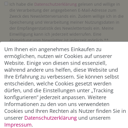
Ich habe die
Daten­schutz­erklärung
gelesen und willige in
die Verarbeitung der angegebenen E-Mail-Adresse zum
Zweck des Newsletterversands ein. Zudem willige ich in die
Speicherung und Verarbeitung meiner Nutzungsdaten in
der Empfängerstatistik des Newslettertools ein. Meine
Einwilligung kann ich jederzeit widerrufen. Eine
Abmeldung vom Newsletter ist jederzeit möglich.**
Um Ihnen ein angenehmes Einkaufen zu
ermöglichen, nutzen wir Cookies auf unserer
Abonnieren
Website. Einige von diesen sind essenziell,
** Hierbei handelt es sich um ein Pflichtfeld.
während andere uns helfen, diese Website und
Ihre Erfahrung zu verbessern. Sie können selbst
entscheiden, welche Cookies gesetzt werden
ZAHLUNG & VERSAND
dürfen, und die Einstellungen unter „Tracking
konfigurieren“ jederzeit anpassen. Weitere
Informationen zu den von uns verwendeten
Cookies und Ihren Rechten als Nutzer finden Sie in
unserer
Daten­schutz­erklärung
und unserem
Impressum
.