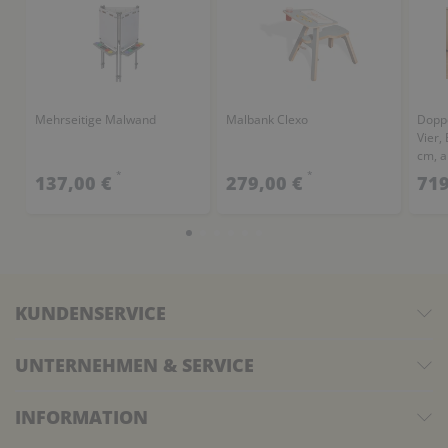
Mehrseitige Malwand
Malbank Clexo
Doppe
Vier,
cm, a
wähl
*
*
137,00 €
279,00 €
719
KUNDENSERVICE
UNTERNEHMEN & SERVICE
INFORMATION