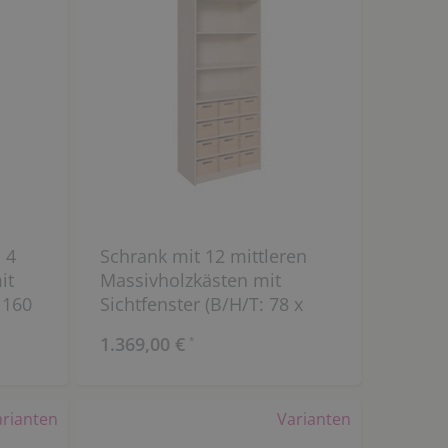
 4
Schrank mit 12 mittleren
it
Massivholzkästen mit
 160
Sichtfenster (B/H/T: 78 x
180 x 40 cm)
1.369,00 €
*
arianten
Varianten