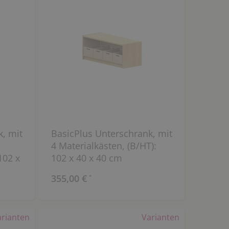
k, mit
BasicPlus Unterschrank, mit
4 Materialkästen, (B/HT):
102 x
102 x 40 x 40 cm
355,00 €
*
arianten
Varianten