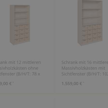
ank mit 12 mittleren
Schrank mit 16 mittler
ivholzkästen ohne
Massivholzkästen mit
tfenster (B/H/T: 78 x
Sichtfenster (B/H/T: 10
x 40 cm)
180 x 40 cm)
9,00 €
1.559,00 €
*
*