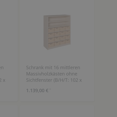
en
Schrank mit 16 mittleren
Massivholzkästen ohne
2 x
Sichtfenster (B/H/T: 102 x
120 x 40 cm)
1.139,00 €
*