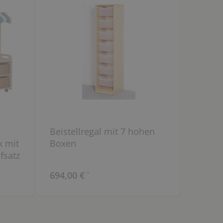
Beistellregal mit 7 hohen
 mit
Boxen
satz
d
694,00 €
*