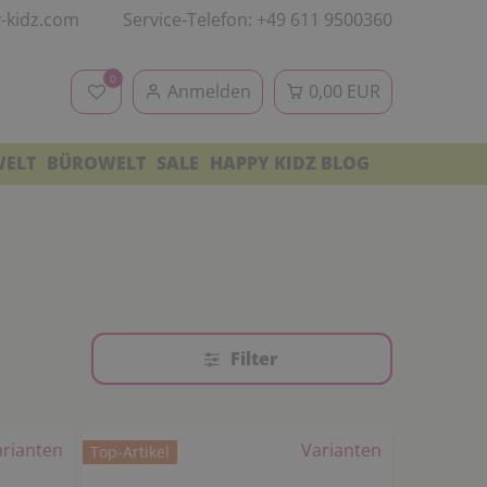
-kidz.com
Service-Telefon: +49 611 9500360
0
Anmelden
0,00 EUR
WELT
BÜROWELT
SALE
HAPPY KIDZ BLOG
Filter
arianten
Varianten
Top-Artikel