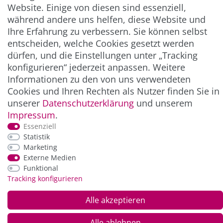
UNTERNEHMEN & SERVICE
Website. Einige von diesen sind essenziell,
während andere uns helfen, diese Website und
INFORMATION
Ihre Erfahrung zu verbessern. Sie können selbst
entscheiden, welche Cookies gesetzt werden
NEWSLETTER
dürfen, und die Einstellungen unter „Tracking
konfigurieren“ jederzeit anpassen. Weitere
Informationen zu den von uns verwendeten
ZAHLUNG & VERSAND
Cookies und Ihren Rechten als Nutzer finden Sie in
unserer
Daten­schutz­erklärung
und unserem
Impressum
.
Essenziell
Statistik
Marketing
Externe Medien
Funktional
Tracking konfigurieren
*Alle Preise inkl. der gesetzl. MwSt. zzgl.
Service-
und Versandkosten
Alle akzeptieren
Alle ablehnen