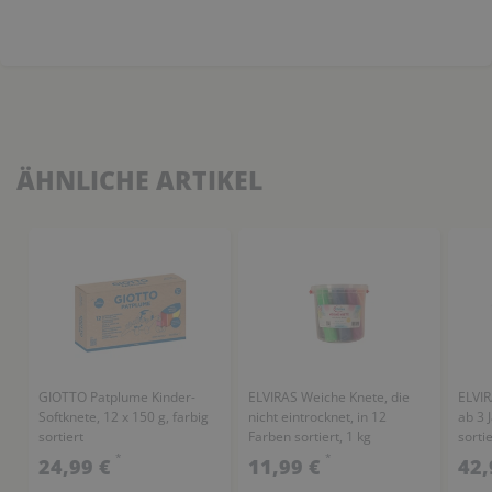
ÄHNLICHE ARTIKEL
GIOTTO Patplume Kinder-
ELVIRAS Weiche Knete, die
ELVIR
Softknete, 12 x 150 g, farbig
nicht eintrocknet, in 12
ab 3 
sortiert
Farben sortiert, 1 kg
sorti
*
*
24,99 €
11,99 €
42,