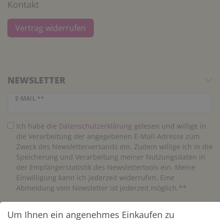
Kontakt
Vertrag widerrufen
NEWSLETTER
Newsletter Honig
E-MAIL **
Ich habe die
Daten­schutz­erklärung
gelesen und willige in
die Verarbeitung der angegebenen E-Mail-Adresse zum
Zweck des Newsletterversands ein. Zudem willige ich in die
Speicherung und Verarbeitung meiner Nutzungsdaten in
der Empfängerstatistik des Newslettertools ein. Meine
Einwilligung kann ich jederzeit widerrufen. Eine
Abmeldung vom Newsletter ist jederzeit möglich.**
Um Ihnen ein angenehmes Einkaufen zu
Abonnieren