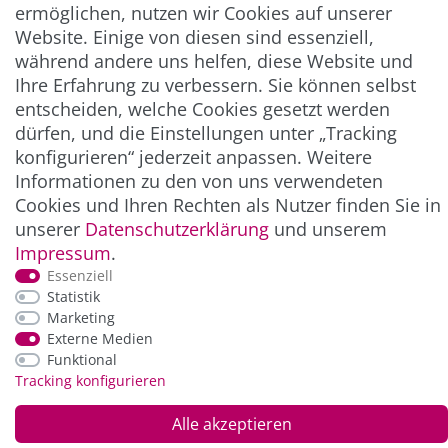
ermöglichen, nutzen wir Cookies auf unserer
** Hierbei handelt es sich um ein Pflichtfeld.
Website. Einige von diesen sind essenziell,
während andere uns helfen, diese Website und
Ihre Erfahrung zu verbessern. Sie können selbst
ZAHLUNG & VERSAND
entscheiden, welche Cookies gesetzt werden
dürfen, und die Einstellungen unter „Tracking
konfigurieren“ jederzeit anpassen. Weitere
Informationen zu den von uns verwendeten
Cookies und Ihren Rechten als Nutzer finden Sie in
unserer
Daten­schutz­erklärung
und unserem
Impressum
.
Essenziell
Statistik
*Alle Preise inkl. der gesetzl. MwSt. zzgl.
Service-
Marketing
und Versandkosten
Externe Medien
Funktional
Tracking konfigurieren
© Copyright 2026 Alle Rechte vorbehalten. |
webshop by
Alle akzeptieren