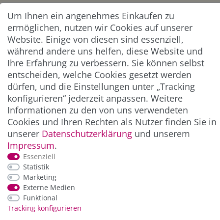
Um Ihnen ein angenehmes Einkaufen zu
Abonnieren
ermöglichen, nutzen wir Cookies auf unserer
** Hierbei handelt es sich um ein Pflichtfeld.
Website. Einige von diesen sind essenziell,
während andere uns helfen, diese Website und
Ihre Erfahrung zu verbessern. Sie können selbst
ZAHLUNG & VERSAND
entscheiden, welche Cookies gesetzt werden
dürfen, und die Einstellungen unter „Tracking
konfigurieren“ jederzeit anpassen. Weitere
Informationen zu den von uns verwendeten
Cookies und Ihren Rechten als Nutzer finden Sie in
unserer
Daten­schutz­erklärung
und unserem
Impressum
.
Essenziell
Statistik
*Alle Preise inkl. der gesetzl. MwSt. zzgl.
Service-
Marketing
und Versandkosten
Externe Medien
Funktional
Tracking konfigurieren
© Copyright 2026 Alle Rechte vorbehalten. |
webshop by