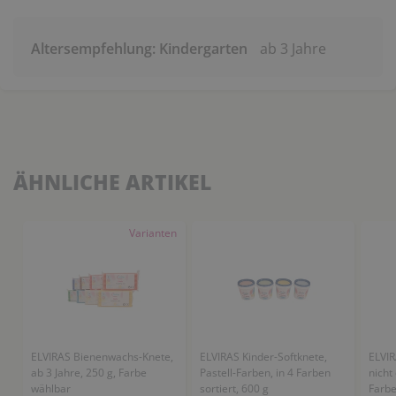
Altersempfehlung: Kindergarten
ab 3 Jahre
ÄHNLICHE ARTIKEL
Varianten
ELVIRAS Bienenwachs-Knete,
ELVIRAS Kinder-Softknete,
ELVIR
ab 3 Jahre, 250 g, Farbe
Pastell-Farben, in 4 Farben
nicht
wählbar
sortiert, 600 g
Farbe