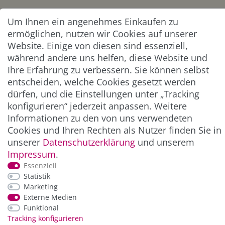
Abonnieren
Um Ihnen ein angenehmes Einkaufen zu
ermöglichen, nutzen wir Cookies auf unserer
** Hierbei handelt es sich um ein Pflichtfeld.
Website. Einige von diesen sind essenziell,
während andere uns helfen, diese Website und
Ihre Erfahrung zu verbessern. Sie können selbst
ZAHLUNG & VERSAND
entscheiden, welche Cookies gesetzt werden
dürfen, und die Einstellungen unter „Tracking
konfigurieren“ jederzeit anpassen. Weitere
Informationen zu den von uns verwendeten
Cookies und Ihren Rechten als Nutzer finden Sie in
unserer
Daten­schutz­erklärung
und unserem
Impressum
.
Essenziell
Statistik
*Alle Preise inkl. der gesetzl. MwSt. zzgl.
Service-
Marketing
und Versandkosten
Externe Medien
Funktional
Tracking konfigurieren
© Copyright 2026 Alle Rechte vorbehalten. |
webshop by