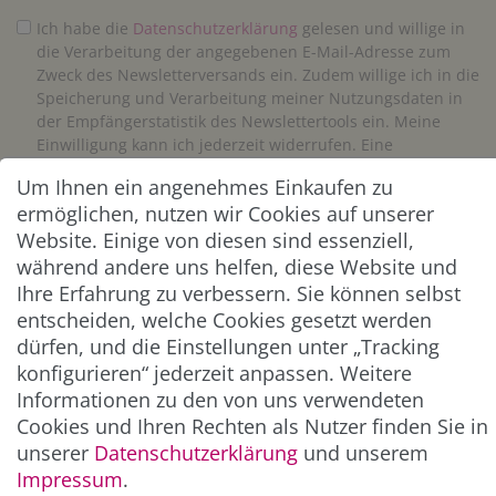
Ich habe die
Daten­schutz­erklärung
gelesen und willige in
die Verarbeitung der angegebenen E-Mail-Adresse zum
Zweck des Newsletterversands ein. Zudem willige ich in die
Speicherung und Verarbeitung meiner Nutzungsdaten in
der Empfängerstatistik des Newslettertools ein. Meine
Einwilligung kann ich jederzeit widerrufen. Eine
Abmeldung vom Newsletter ist jederzeit möglich.**
Um Ihnen ein angenehmes Einkaufen zu
ermöglichen, nutzen wir Cookies auf unserer
Abonnieren
Website. Einige von diesen sind essenziell,
während andere uns helfen, diese Website und
** Hierbei handelt es sich um ein Pflichtfeld.
Ihre Erfahrung zu verbessern. Sie können selbst
entscheiden, welche Cookies gesetzt werden
dürfen, und die Einstellungen unter „Tracking
ZAHLUNG & VERSAND
konfigurieren“ jederzeit anpassen. Weitere
Informationen zu den von uns verwendeten
Cookies und Ihren Rechten als Nutzer finden Sie in
unserer
Daten­schutz­erklärung
und unserem
Impressum
.