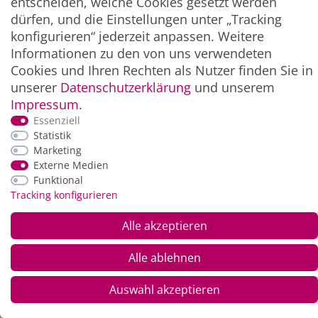
entscheiden, welche Cookies gesetzt werden
ZAHLUNG & VERSAND
dürfen, und die Einstellungen unter „Tracking
konfigurieren“ jederzeit anpassen. Weitere
Informationen zu den von uns verwendeten
Cookies und Ihren Rechten als Nutzer finden Sie in
unserer
Daten­schutz­erklärung
und unserem
Impressum
.
Essenziell
Statistik
Marketing
Externe Medien
*Alle Preise inkl. der gesetzl. MwSt. zzgl.
Service-
Funktional
und Versandkosten
Tracking konfigurieren
© Copyright 2026 Alle Rechte vorbehalten. |
webshop by
Alle akzeptieren
Alle ablehnen
Auswahl akzeptieren